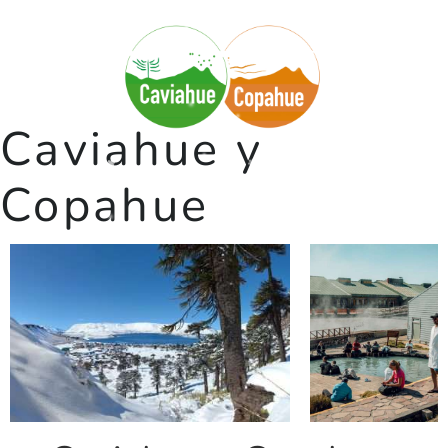
Caviahue y
Copahue