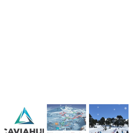
todos, desde los más
pequeños hasta los más
grandes, puedan disfrutar
de la emoción de la nieve
y crear recuerdos
inolvidables juntos.
¡Prepárate para una
Aventura Invernal
Inolvidable en Caviahue!