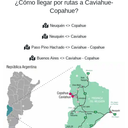
¿Cómo llegar por rutas a Caviahue-
Copahue?
Neuquén <> Copahue
Neuquén <> Caviahue
Paso Pino Hachado <> Caviahue - Copahue
Buenos Aires <> Caviahue - Copahue