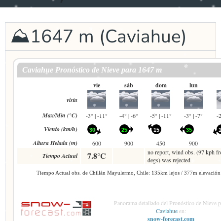
⛰1647 m (Caviahue)
Panorama detallado del Pronóstico de Nieve p
Caviahue
en:
snow-forecast.com