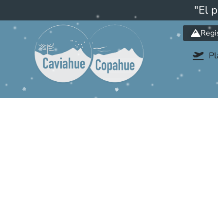
"El 
Regi
Pl