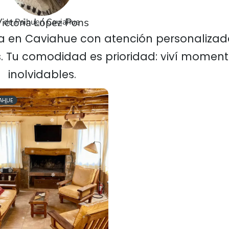
ictoria López Pons
de Paihuen Caviahue
ca en Caviahue con atención personalizad
. Tu comodidad es prioridad: viví momen
inolvidables.
AHUE