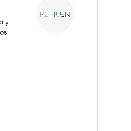
a y
tos