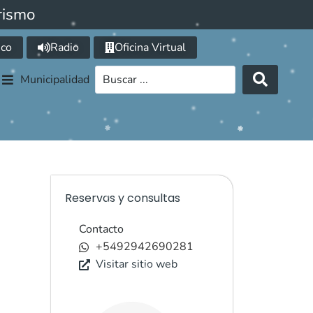
rismo
ico
Radio
Oficina Virtual
Municipalidad
Reservas y consultas
Contacto
+5492942690281
Visitar sitio web