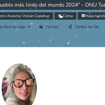
pueblo más lindo del mundo 2024" - ONU Tu
stro Ascenso Volcán Copahue
Clima
Mapa turíst
anifica tu viaje
Termas
Centro de Ski