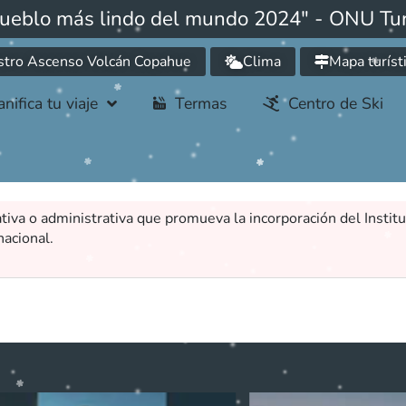
pueblo más lindo del mundo 2024" - ONU Tu
stro Ascenso Volcán Copahue
Clima
Mapa turíst
anifica tu viaje
Termas
Centro de Ski
ativa o administrativa que promueva la incorporación del Insti
nacional.