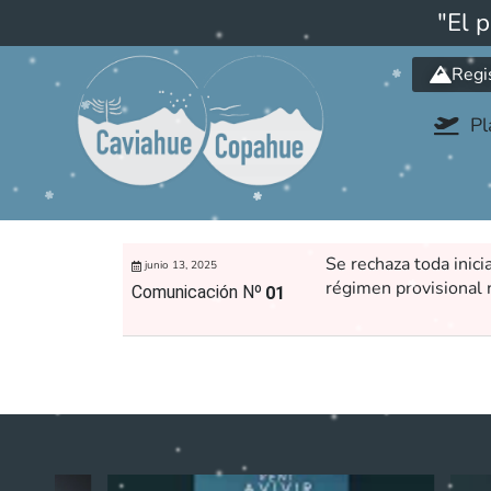
"El 
Regi
Pl
Se rechaza toda inici
junio 13, 2025
régimen provisional 
Comunicación Nº
01