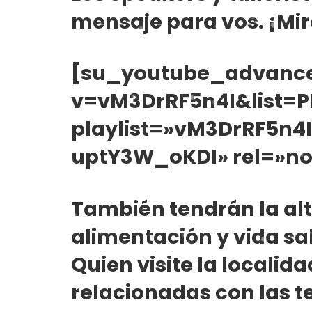
mensaje para vos. ¡Mir
[su_youtube_advance
v=vM3DrRF5n4I&list=
playlist=»vM3DrRF5n4
uptY3W_oKDI» rel=»no
También tendrán la al
alimentación y vida sa
Quien visite la localida
relacionadas con las te