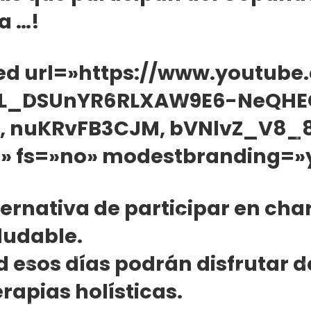
a …!
d url=»https://www.youtube
PL_DSUnYR6RLXAW9E6-NeQHE
I, nuKRvFB3CJM, bVNlvZ_V8_8
» fs=»no» modestbranding=»
ternativa de participar en char
ludable.
d esos días podrán disfrutar 
rapias holísticas.