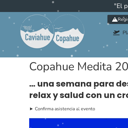
"El 
Regi
Pl
Copahue Medita 2
… una semana para des
relax y salud con un c
► Confirma asistencia al evento