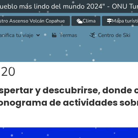
pueblo más lindo del mundo 2024" - ONU Tu
stro Ascenso Volcán Copahue
Clima
Mapa turíst
anifica tu viaje
Termas
Centro de Ski
020
pertar y descubrirse, donde
ronograma de actividades sobre