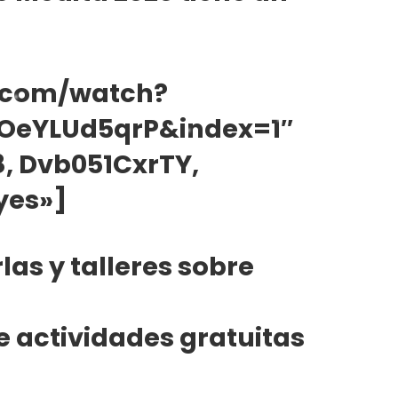
.com/watch?
OeYLUd5qrP&index=1″
, Dvb051CxrTY,
yes»]
las y talleres sobre
de actividades gratuitas