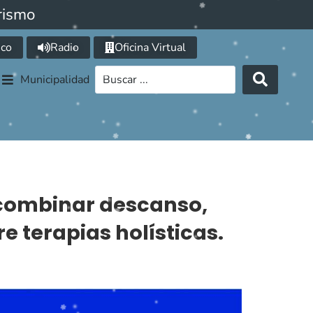
rismo
ico
Radio
Oficina Virtual
Municipalidad
 combinar descanso,
 terapias holísticas.