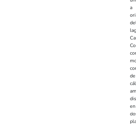
a
ori
de
la
Ca
Co
co
mo
co
de
cá
am
di
en
do
pl