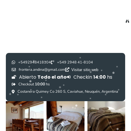
+5492948418104
+549 2948 41-8104
frontera.andina@gmail.com
Visitar sitio web
Abierto
Todo el año
Checkin
14:00
hs
Checkout
10:00
hs
Costanera Quimey Co 260 S, Caviahue, Neuquén, Argentina