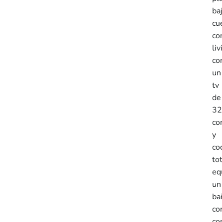
ba
cu
co
liv
co
un
tv
de
32
co
y
co
to
eq
un
ba
co
co