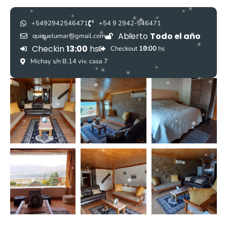
+5492942546471
+54 9 2942-546471
Abierto
Todo el año
quiquelumar@gmail.com
Checkin
13:00
hs
Checkout
10:00
hs
Michay s/n B.14 viv. casa 7