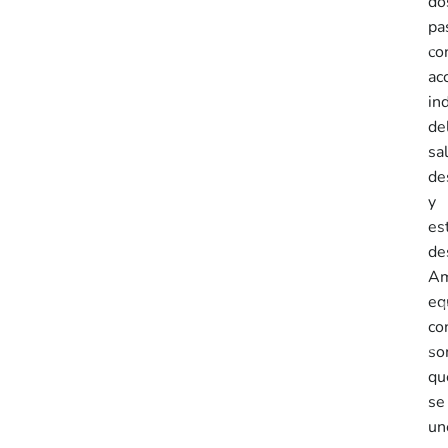
do
pa
co
ac
in
de
sa
de
y
es
de
A
eq
co
so
qu
se
un