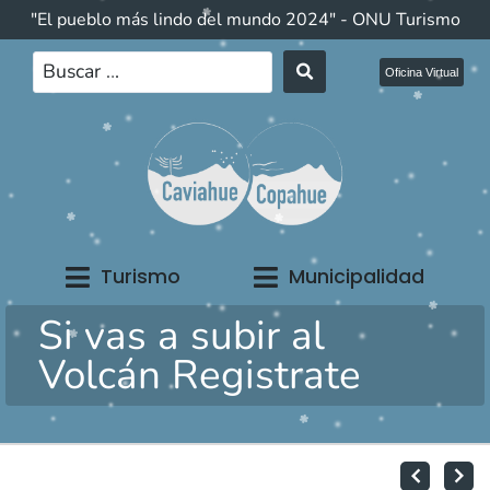
"El pueblo más lindo del mundo 2024" - ONU Turismo
Oficina Virtual
Turismo
Municipalidad
Si vas a subir al
Volcán Registrate
Agradecimiento del Departamento de
Caviahue-Copahue, el Pueblo Más Bello del