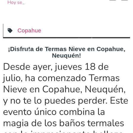
Hoy se Abrieron las Terma
Desarrollo de Productos Turísticos de
Mundo
Caviahue-Copahue
Copahue
¡Disfruta de Termas Nieve en Copahue,
Neuquén!
Desde ayer, jueves 18 de
julio, ha comenzado Termas
Nieve en Copahue, Neuquén,
y no te lo puedes perder. Este
evento único combina la
magia de los baños termales