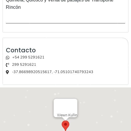
Rincón
Contacto
+54 299 5291621
299 5291621
-37.86698920515617, -71.05101740793243
Wewn Kullin